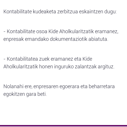
Kontabilitate kudeaketa zerbitzua eskaintzen dugu:
- Kontabilitate osoa Kide Aholkularitzatik eramanez,
enpresak emandako dokumentaziotik abiatuta.
- Kontabilitatea zuek eramanez eta Kide
Aholkularitzatik honen inguruko zalantzak argituz.
Nolanahi ere, enpresaren egoerara eta beharretara
egokitzen gara beti.