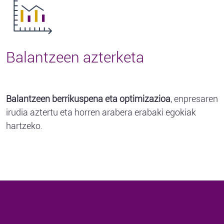
Balantzeen azterketa
Balantzeen berrikuspena eta optimizazioa
, enpresaren
irudia aztertu eta horren arabera erabaki egokiak
hartzeko.