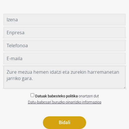
Datuak babesteko politika
onartzen dut
Datu-babesari buruzko oinarrizko informazioa
Bidali