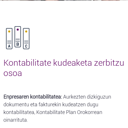
Kontabilitate kudeaketa zerbitzu
osoa
Enpresaren kontabilitatea:
Aurkezten dizkiguzun
dokumentu eta fakturekin kudeatzen dugu
kontabilitatea, Kontabilitate Plan Orokorrean
oinarrituta.