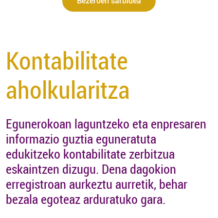
Bezeroen sarbidea
Kontabilitate
aholkularitza
Egunerokoan laguntzeko eta enpresaren
informazio guztia eguneratuta
edukitzeko kontabilitate zerbitzua
eskaintzen dizugu. Dena dagokion
erregistroan aurkeztu aurretik, behar
bezala egoteaz arduratuko gara.