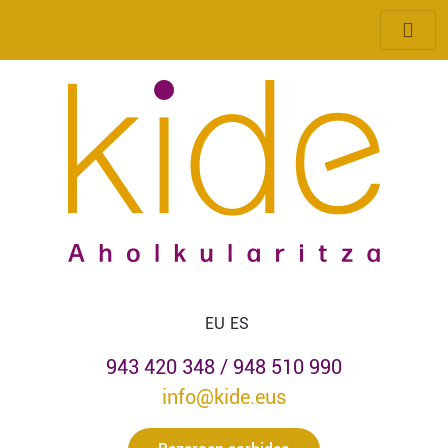
ENPRESA
AHOLKULARITZA
KONTABILITATE
AHOLKULARITZA
ZERGA
AHOLKULARITZA
LAN
AHOLKULARITZA
ZUZENBIDE
EU
ES
AHOLKULARITZA
943 420 348 / 948 510 990
NOR
GARA
info@kide.eus
HARREMANA