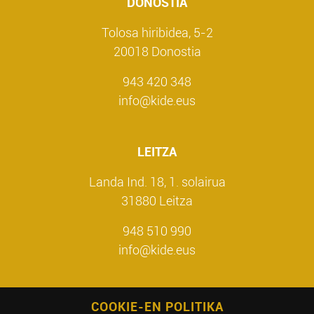
DONOSTIA
Tolosa hiribidea, 5-2
20018 Donostia
943 420 348
info@kide.eus
LEITZA
Landa Ind. 18, 1. solairua
31880 Leitza
948 510 990
info@kide.eus
COOKIE-EN POLITIKA