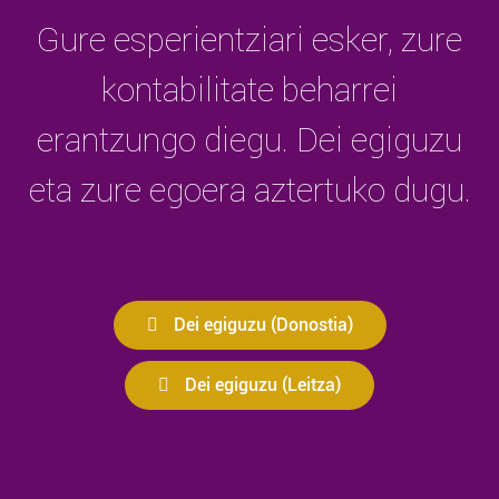
Gure esperientziari esker, zure
kontabilitate beharrei
erantzungo diegu. Dei egiguzu
eta zure egoera aztertuko dugu.
Dei egiguzu (Donostia)
Dei egiguzu (Leitza)